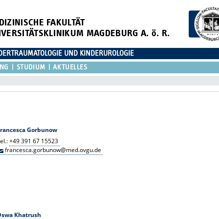
DIZINISCHE FAKULTÄT
IVERSITÄTSKLINIKUM MAGDEBURG A. ö. R.
NDERTRAUMATOLOGIE UND KINDERUROLOGIE
UNG
STUDIUM
AKTUELLES
Francesca Gorbunow
el.:
+49 391 67 15523
francesca.gorbunow@med.ovgu.de
Oswa Khatrush