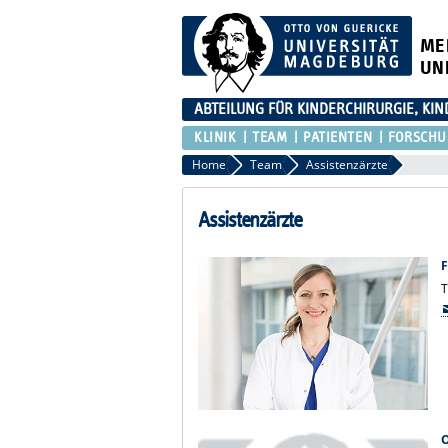
ME
UN
ABTEILUNG FÜR KINDERCHIRURGIE, KI
KLINIK
TEAM
PATIENTEN
FORSCH
Home
Team
Assistenzärzte
Assistenzärzte
T