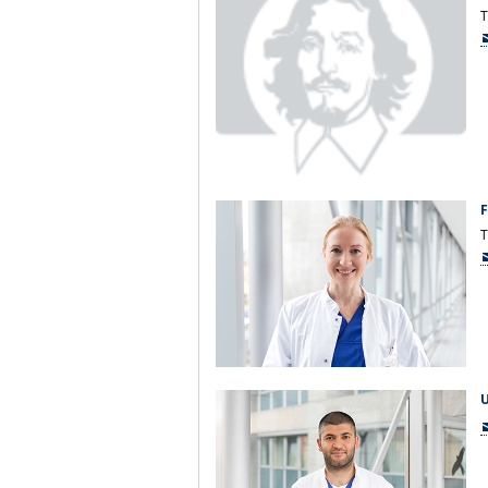
T
F
T